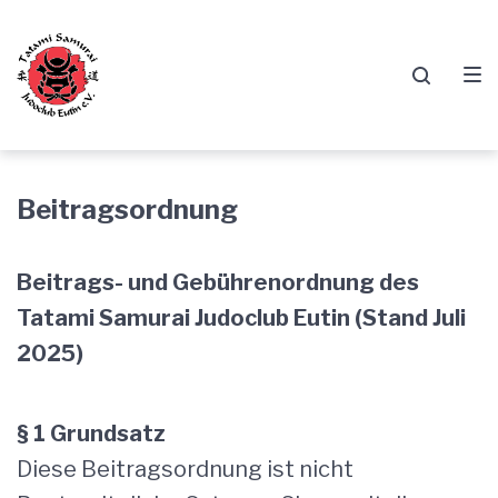
Zur
Springe
Zum
Hauptnavigation
zum
Footer
springen
Inhalt
springen
Beitragsordnung
Beitrags- und Gebührenordnung des
Tatami Samurai Judoclub Eutin (Stand Juli
2025)
§ 1 Grundsatz
Diese Beitragsordnung ist nicht