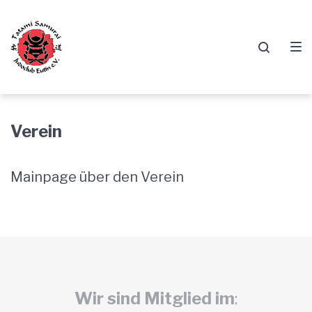
Zur
Springe
Zum
Hauptnavigation
zum
Footer
springen
Inhalt
springen
Verein
Mainpage über den Verein
Wir sind Mitglied im
: