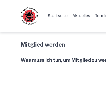
Zur
Springe
Zum
Hauptnavigation
zum
Footer
Startseite
Aktuelles
Termi
springen
Inhalt
springen
Mitglied werden
Was muss ich tun, um Mitglied zu w