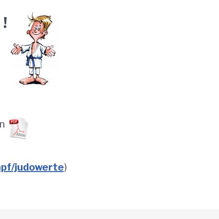
!
en
pf/judowerte
)