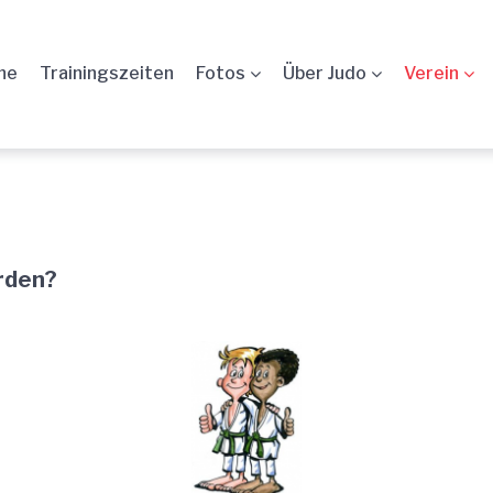
ne
Trainingszeiten
Fotos
Über Judo
Verein
erden?